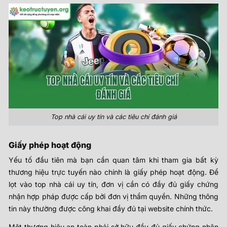
Top nhà cái uy tín và các tiêu chí đánh giá
Giấy phép hoạt động
Yếu tố đầu tiên mà bạn cần quan tâm khi tham gia bất kỳ
thương hiệu trực tuyến nào chính là giấy phép hoạt động. Để
lọt vào top nhà cái uy tín, đơn vị cần có đầy đủ giấy chứng
nhận hợp pháp được cấp bởi đơn vị thẩm quyền. Những thông
tin này thường được công khai đầy đủ tại website chính thức.
Một thương hiệu an toàn phải sở hữu đầy đủ giấy chứng nhận