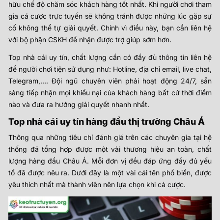
hữu chế độ chăm sóc khách hàng tốt nhất. Khi người chơi tham
gia cá cược trực tuyến sẽ không tránh được những lúc gặp sự
cố không thể tự giải quyết. Chính vì điều này, bạn cần liên hệ
với bộ phận CSKH để nhận được trợ giúp sớm hơn.
Top nhà cái uy tín, chất lượng cần có đầy đủ thông tin liên hệ
để người chơi tiện sử dụng như: Hotline, địa chỉ email, live chat,
Telegram,…. Đội ngũ chuyên viên phải hoạt động 24/7, sẵn
sàng tiếp nhận mọi khiếu nại của khách hàng bất cứ thời điểm
nào và đưa ra hướng giải quyết nhanh nhất.
Top nhà cái uy tín hàng đầu thị trường Châu Á
Thông qua những tiêu chí đánh giá trên các chuyên gia tại hệ
thống đã tổng hợp được một vài thương hiệu an toàn, chất
lượng hàng đầu Châu Á. Mỗi đơn vị đều đáp ứng đầy đủ yếu
tố đã được nêu ra. Dưới đây là một vài cái tên phổ biến, được
yêu thích nhất mà thành viên nên lựa chọn khi cá cược.