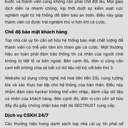
bước và thành viên cũng không cần phải chờ đợi lâu. Mọi giao
dịch diễn ra nhanh chóng, kịp thời dưới sự kiểm soát cực
nghiêm ngặt từ hệ thống để đảm bảo an toàn. Điều này giúp
thành viên có được trải nghiệm thú vị hơn khi cá cược.
Chế độ bảo mật khách hàng
Top nhà cái uy tín cần sở hữu hệ thống bảo mật chất lượng để
thành viên có thể yên tâm khi tham gia cá cược. Một thương
hiệu an toàn phải đảm bảo thông tin cá nhân của người chơi
không bị tiết lộ ra bên ngoài. Bên cạnh đó, đơn vị cũng cần
cam kết không chia sẻ bất cứ dữ liệu nội bộ với bên thứ 3.
Website sử dụng công nghệ mã hoá tiên tiến SSL cùng tường
lửa và xác thực hai lớp cho hệ thống của bản thân. Điều này
nhằm đảm bảo hacker không thể xâm nhập, đánh cắp dữ liệu
cá nhân của khách hàng. Bên cạnh đó, đơn vị còn cần sở hữu
đầy đủ giấy chứng nhận bảo mật do GEOTRUST cung cấp.
Dịch vụ CSKH 24/7
Các thương hiệu trong danh sách top nhà cái uy tín phải sở